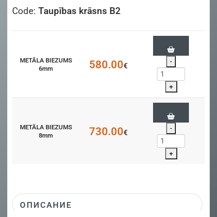
Code:
Taupības krāsns B2
METĀLA BIEZUMS
-
580.00
€
6mm
+
METĀLA BIEZUMS
-
730.00
€
8mm
+
ОПИСАНИЕ