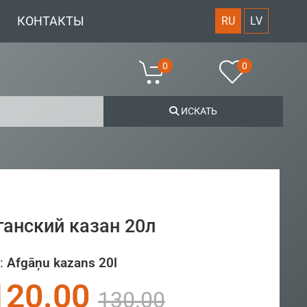
КОНТАКТЫ
RU
LV
0
0
ИСКАТЬ
анский казан 20л
:
Afgāņu kazans 20l
120.00
130.00