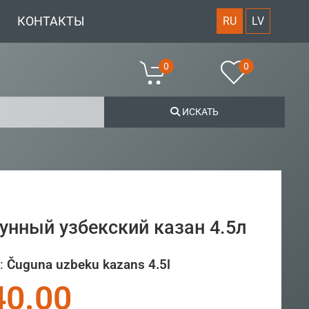
КОНТАКТЫ
RU
LV
0
0
ИСКАТЬ
унный узбекский казан 4.5л
:
Čuguna uzbeku kazans 4.5l
40.00