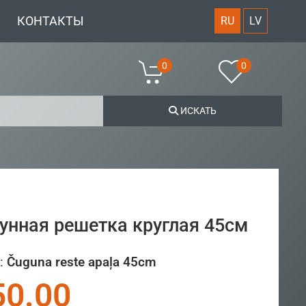
КОНТАКТЫ
RU
LV
0
0
ИСКАТЬ
унная решетка круглая 45cм
:
Čuguna reste apaļa 45cm
50.00