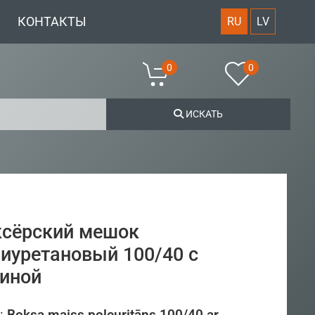
КОНТАКТЫ
RU
LV
0
0
ИСКАТЬ
ксёрский мешок
иуретановый 100/40 с
зиной
:
Boksa maiss poleuritāns 100/40 ar