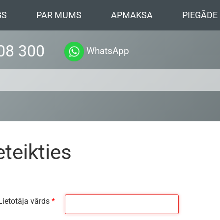
GS
PAR MUMS
APMAKSA
PIEGĀDE
08 300
WhatsApp
eteikties
Lietotāja vārds
*