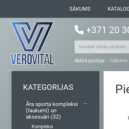
SĀKUMS
KATALO
+371 20 3
Aktīvā pozīcija:
Sākums
Pi
KATEGORIJAS
Āra sporta kompleksi
(laukumi) un
aksesuāri (32)
Kompleksi