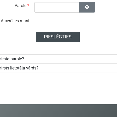
Parole
*
Rādīt paroli
Atcerēties mani
PIESLĒGTIES
irsta parole?
irsts lietotāja vārds?