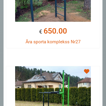
650.00
€
Āra sporta komplekss Nr27