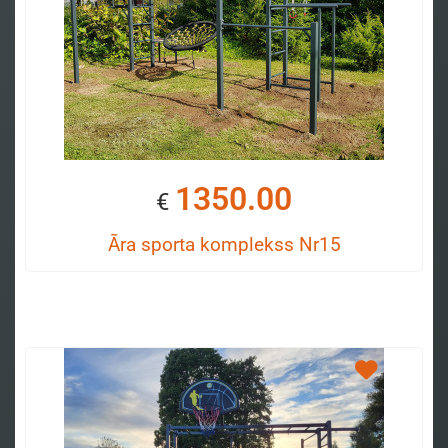
1350.00
€
Āra sporta komplekss Nr15