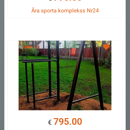
Āra sporta komplekss Nr24
795.00
€