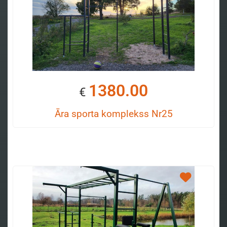
1380.00
€
Āra sporta komplekss Nr25