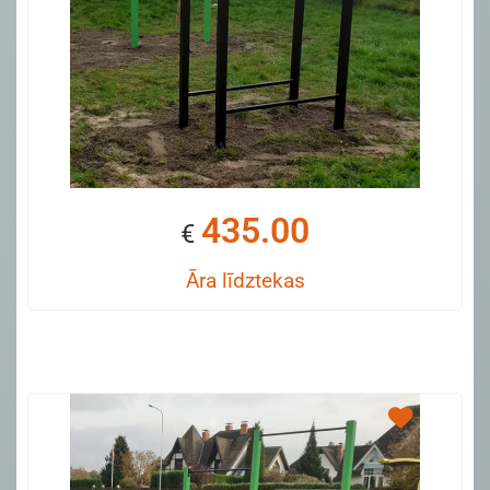
435.00
€
Āra līdztekas