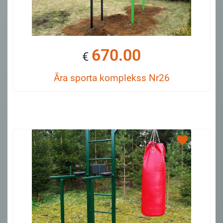
670.00
€
Āra sporta komplekss Nr26