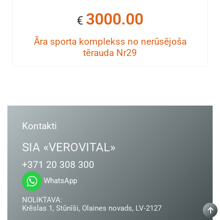
3000.00
€
Āra sporta komplekss no nerūsējoša
tērauda Nr29
Kontakti
SIA «VEROVITAL»
+371 20 308 300
WhatsApp
NOLIKTAVA:
Krēslas 1, Stūnīši, Olaines novads, LV-2127