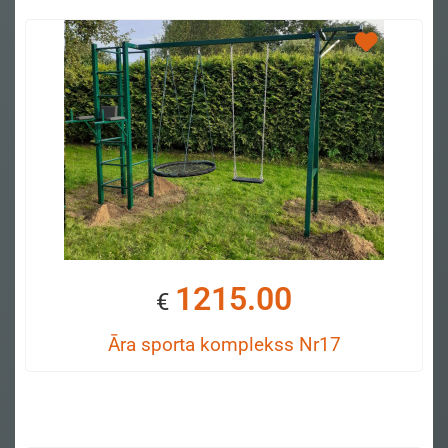
1215.00
€
Āra sporta komplekss Nr17