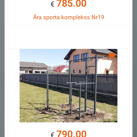
785.00
€
Āra sporta komplekss Nr19
790.00
€