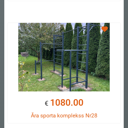
1080.00
€
Āra sporta komplekss Nr28