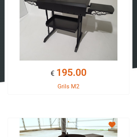
195.00
€
Grils M2