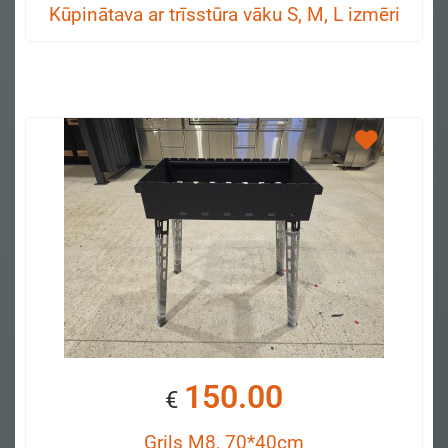
Kūpinātava ar trīsstūra vāku S, M, L izmēri
150.00
€
Grils M8, 70*40cm