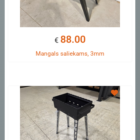
88.00
€
Mangals saliekams, 3mm