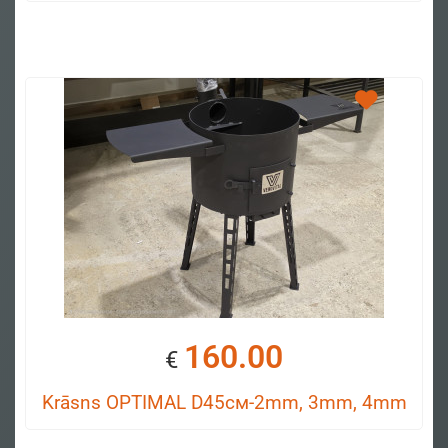
160.00
€
Krāsns OPTIMAL D45см-2mm, 3mm, 4mm