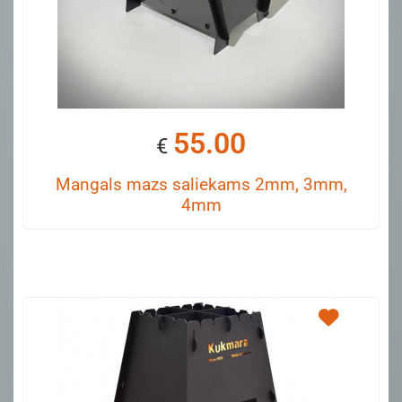
55.00
€
Mangals mazs saliekams 2mm, 3mm,
4mm