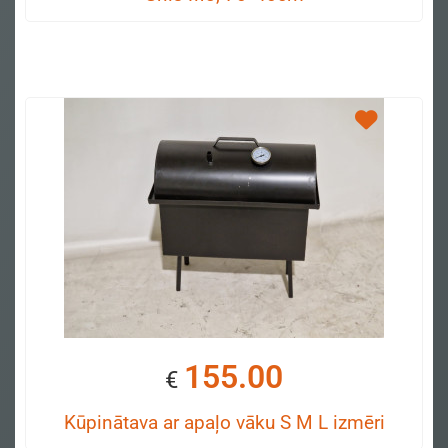
155.00
€
Kūpinātava ar apaļo vāku S M L izmēri