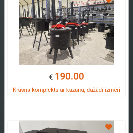
190.00
€
Krāsns komplekts ar kazanu, dažādi izmēri