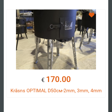
170.00
€
Krāsns OPTIMAL D50см-2mm, 3mm, 4mm