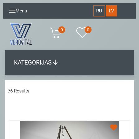
RU
LV
Menu
0
0
KATEGORIJAS
76 Results