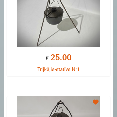
25.00
€
Trijkājis-statīvs Nr1