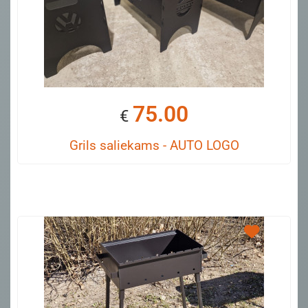
75.00
€
Grils saliekams - AUTO LOGO