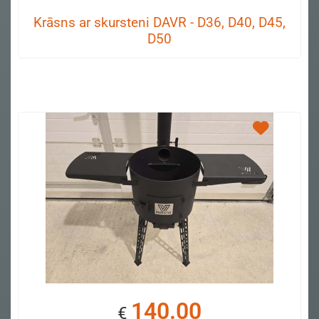
Krāsns ar skursteni DAVR - D36, D40, D45,
D50
140.00
€