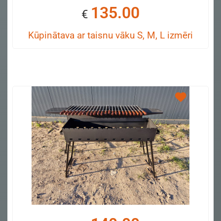
135.00
€
Kūpinātava ar taisnu vāku S, M, L izmēri