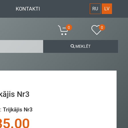
KONTAKTI
RU
LV
0
0
MEKLĒT
jkājis Nr3
:
Trijkājis Nr3
35.00