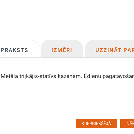
APRAKSTS
IZMĒRI
UZZINĀT PA
Metāla trijkājis-statīvs kazanam. Ēdienu pagatavošan
IEPRIEKŠĒJĀ
NĀ