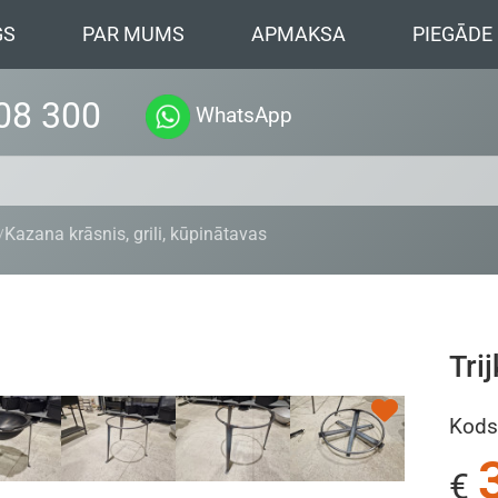
GS
PAR MUMS
APMAKSA
PIEGĀDE
08 300
WhatsApp
Kazana krāsnis, grili, kūpinātavas
Tri
Kods
€