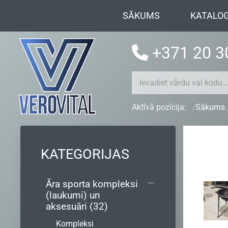
SĀKUMS
KATALO
+371 20 3
Aktīvā pozīcija:
Sākums
KATEGORIJAS
Āra sporta kompleksi
(laukumi) un
aksesuāri (32)
Kompleksi