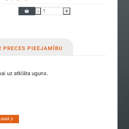
-
+
R PRECES PIEEJAMĪBU
ai uz atklāta uguns.
KAMĀ