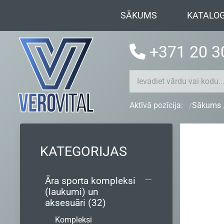
SĀKUMS
KATALO
+371 20 3
Aktīvā pozīcija:
Sākums
KATEGORIJAS
Āra sporta kompleksi
(laukumi) un
aksesuāri (32)
Kompleksi