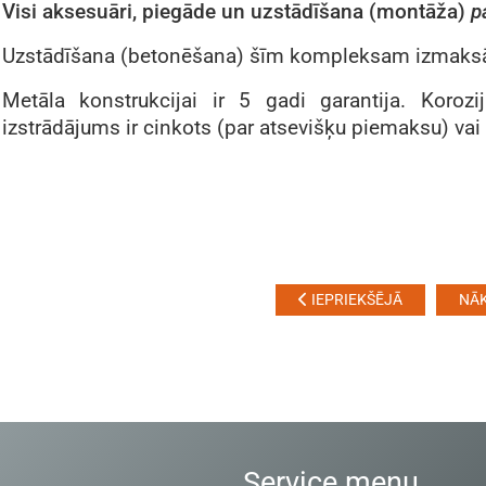
Visi aksesuāri, piegāde un uzstādīšana (montāža)
p
Uzstādīšana (betonēšana) šīm kompleksam izmaksā
Metāla konstrukcijai ir 5 gadi garantija. Korozij
izstrādājums ir cinkots (par atsevišķu piemaksu) vai
IEPRIEKŠĒJĀ
NĀ
Service menu