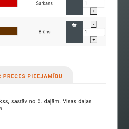
Sarkans
+
-
Brūns
+
R PRECES PIEEJAMĪBU
kss, sastāv no 6. daļām. Visas daļas
a.