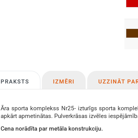
APRAKSTS
IZMĒRI
UZZINĀT PA
Āra sporta komplekss Nr25- izturīgs sporta komple
apkārt apmetinātas. Pulverkrāsas izvēles iespējāmīb
Cena
norādīta
par metāla konstrukciju.