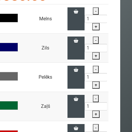
-
Melns
+
-
Zils
+
-
Pelēks
+
-
Zaļš
+
-