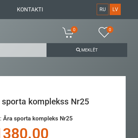
KONTAKTI
RU
LV
0
0
MEKLĒT
 sporta komplekss Nr25
:
Āra sporta kompleks Nr25
1380.00