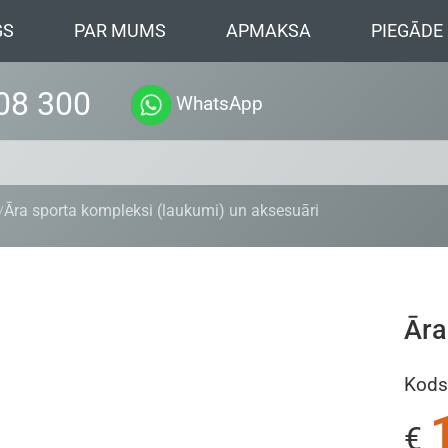
GS
PAR MUMS
APMAKSA
PIEGĀDE
08 300
WhatsApp
Āra sporta kompleksi (laukumi) un aksesuāri
Āra
Kods
€