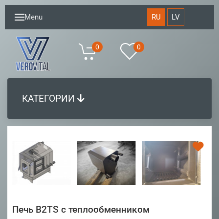
RU
LV
Menu
0
0
КАТЕГОРИИ
Печь B2TS с теплообменником