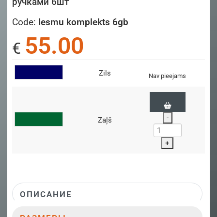
ручками 6шт
Code:
Iesmu komplekts 6gb
55.00
€
Zils
Nav pieejams
-
Zaļš
+
ОПИСАНИЕ