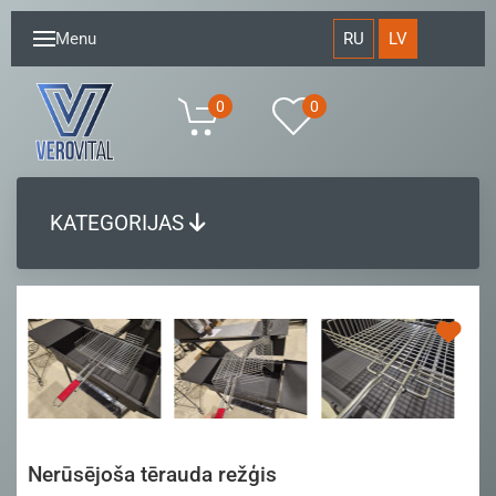
RU
LV
Menu
0
0
KATEGORIJAS
Nerūsējoša tērauda režģis