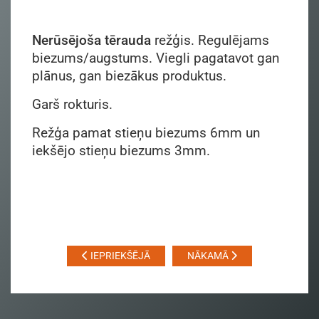
Nerūsējoša tērauda
režģis. Regulējams
biezums/augstums. Viegli pagatavot gan
plānus, gan biezākus produktus.
Garš rokturis.
Režģa pamat stieņu biezums 6mm un
iekšējo stieņu biezums 3mm.
IEPRIEKŠĒJĀ
NĀKAMĀ