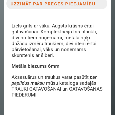
UZZINĀT PAR PRECES PIEEJAMĪBU
Liels grils ar vāku. Augsts krāsns ērtai
gatavošanai. Komplektācijā trīs plaukti,
divi no tiem noņemami, metāla riņķi
dažādu izmēru traukiem, divi riteņi ērtai
pārvietošanai, vāks un noņemams
skurstenis ar šiberi.
Metāla biezums 6mm
Aksesuārus un traukus varat pasūtīt
par
papildus maksu
mūsu kataloga sadaļās
TRAUKI GATAVOŠANAI un GATAVOŠANAS
PIEDERUMI