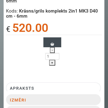
6mm
Kods:
Krāsns/grils komplekts 2in1 MK3 D40
cm - 6mm
520.00
€
-
+
APRAKSTS
IZMĒRI