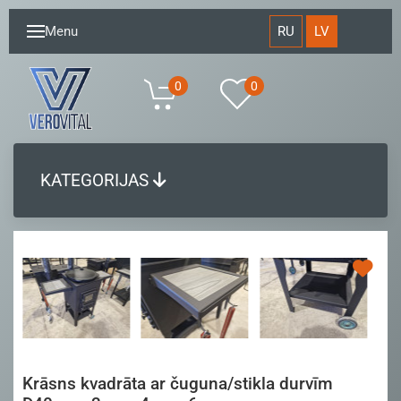
RU
LV
Menu
0
0
KATEGORIJAS
Krāsns kvadrāta ar čuguna/stikla durvīm