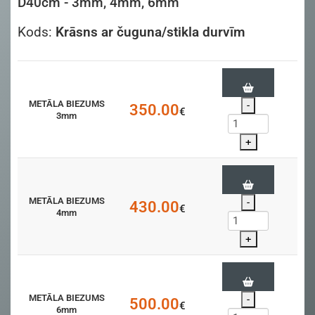
D40cm - 3mm, 4mm, 6mm
Kods:
Krāsns ar čuguna/stikla durvīm
METĀLA BIEZUMS
-
350.00
€
3mm
+
METĀLA BIEZUMS
-
430.00
€
4mm
+
METĀLA BIEZUMS
-
500.00
€
6mm