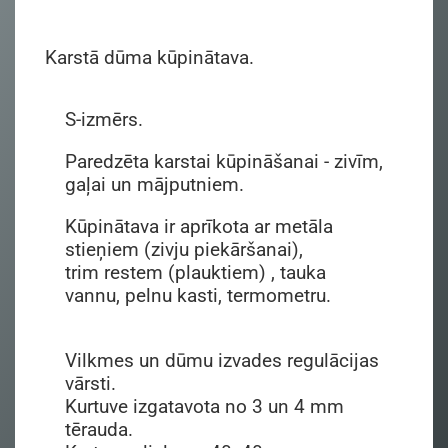
Karstā dūma kūpinātava.
S-izmērs.
Paredzēta karstai kūpināšanai - zivīm,
gaļai un mājputniem.
Kūpinātava ir aprīkota ar metāla
stieņiem (zivju piekāršanai),
trim restem (plauktiem) , tauka
vannu, pelnu kasti, termometru.
Vilkmes un dūmu izvades regulācijas
vārsti.
Kurtuve izgatavota no 3 un 4 mm
tērauda.