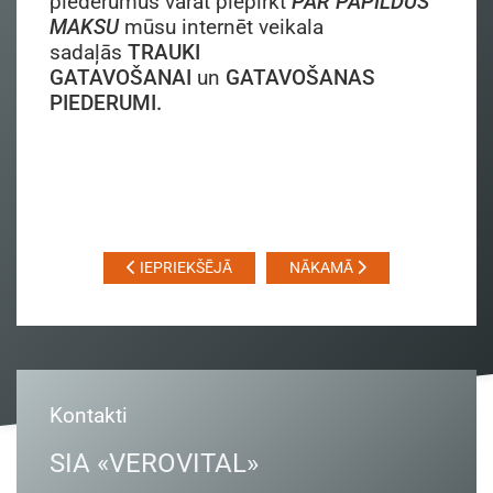
piederumus varat piepirkt
PAR PAPILDUS
MAKSU
mūsu internēt veikala
sadaļās
TRAUKI
GATAVOŠANAI
un
GATAVOŠANAS
PIEDERUMI.
IEPRIEKŠĒJĀ
NĀKAMĀ
Kontakti
SIA «VEROVITAL»