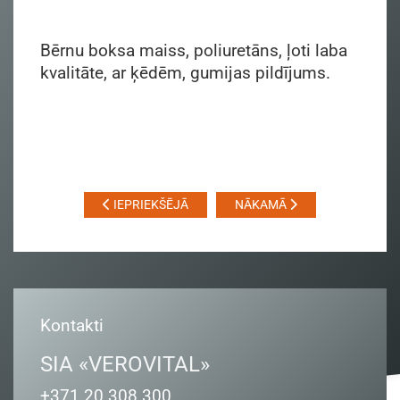
Bērnu boksa maiss, poliuretāns, ļoti laba
kvalitāte, ar ķēdēm, gumijas pildījums.
IEPRIEKŠĒJĀ
NĀKAMĀ
Kontakti
SIA «VEROVITAL»
+371 20 308 300