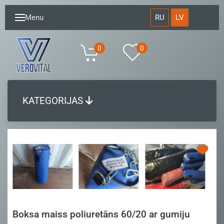
RU
LV
Menu
0
0
KATEGORIJAS
Boksa maiss poliuretāns 60/20 ar gumiju