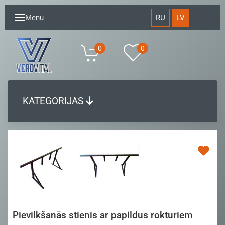
RU
LV
Menu
0
0
KATEGORIJAS
Pievilkšanās stienis ar papildus rokturiem