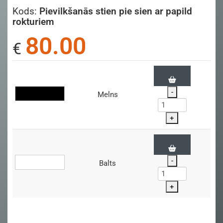
Kods:
Pievilkšanās stien pie sien ar papild
rokturiem
80.00
€
-
Melns
+
-
Balts
+