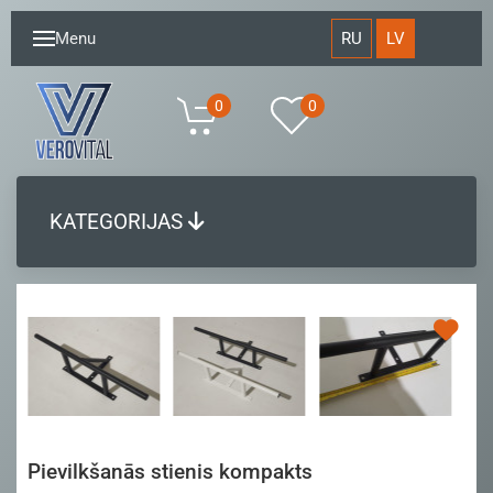
RU
LV
Menu
0
0
KATEGORIJAS
Pievilkšanās stienis kompakts