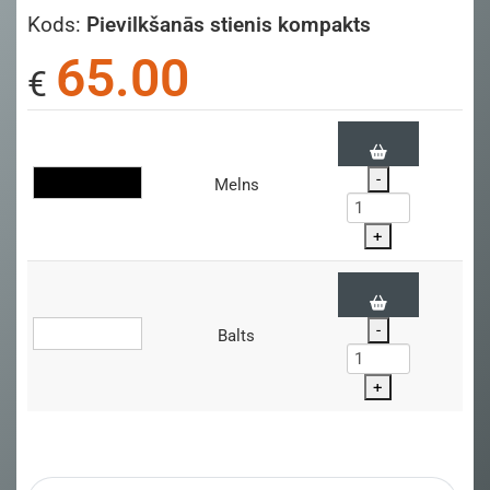
Kods:
Pievilkšanās stienis kompakts
65.00
€
-
Melns
+
-
Balts
+