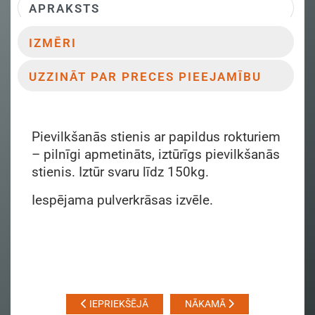
APRAKSTS
IZMĒRI
UZZINĀT PAR PRECES PIEEJAMĪBU
Pievilkšanās stienis ar papildus rokturiem
– pilnīgi apmetināts, iztūrīgs pievilkšanās
stienis. Iztūr svaru līdz 150kg.
Iespējama pulverkrāsas izvēle.
IEPRIEKŠĒJĀ
NĀKAMĀ