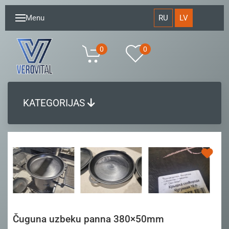
RU
LV
Menu
0
0
KATEGORIJAS
Čuguna uzbeku panna 380×50mm