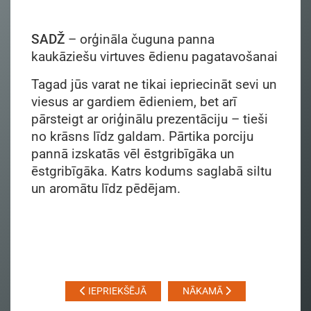
SADŽ
– orģināla čuguna panna
kaukāziešu virtuves ēdienu pagatavošanai
Tagad jūs varat ne tikai iepriecināt sevi un
viesus ar gardiem ēdieniem, bet arī
pārsteigt ar oriģinālu prezentāciju – tieši
no krāsns līdz galdam. Pārtika porciju
pannā izskatās vēl ēstgribīgāka un
ēstgribīgāka. Katrs kodums saglabā siltu
un aromātu līdz pēdējam.
IEPRIEKŠĒJĀ
NĀKAMĀ